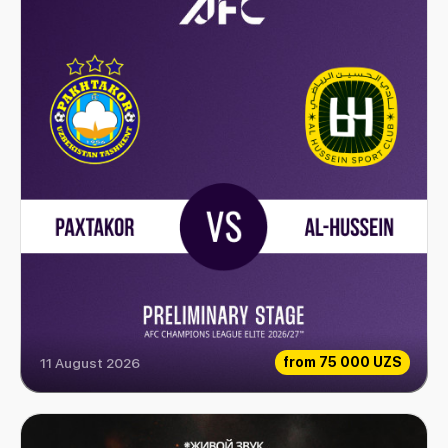
from
75 000 UZS
11 August 2026
Paxtakor vs Al-Hussein