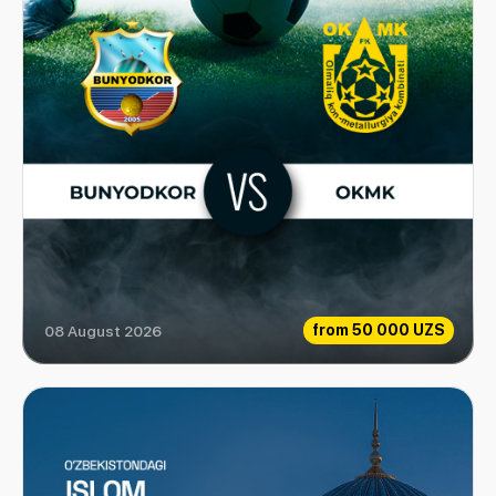
from
50 000 UZS
08 August 2026
Bunyodkor vs OKMK