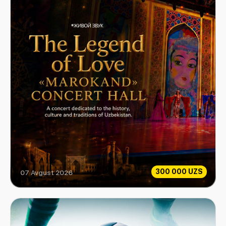
300 000 UZS
07 Avgust 2026
Sevgi Afsonasi