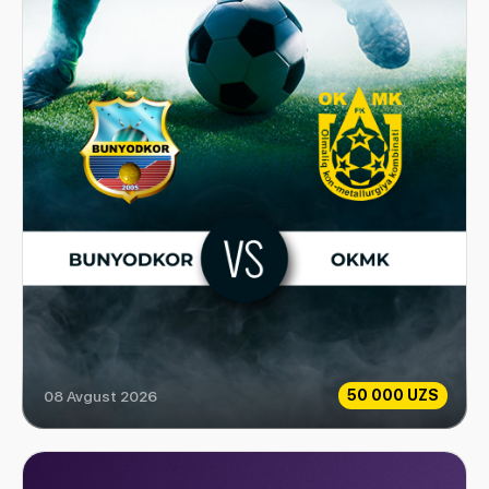
50 000 UZS
08 Avgust 2026
Bunyodkor vs OKMK