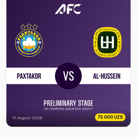
75 000 UZS
11 Avgust 2026
Paxtakor vs Al-Hussein