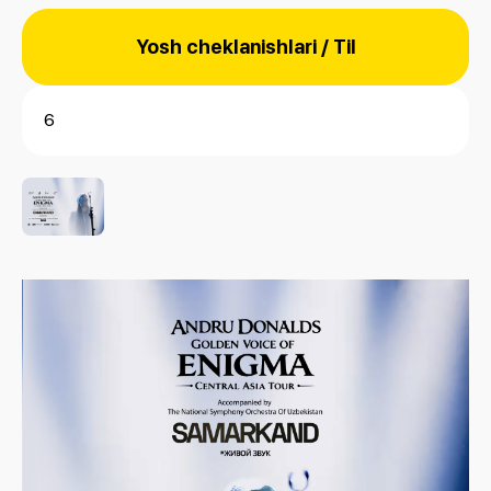
Yosh cheklanishlari / Til
6