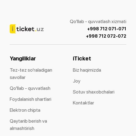
Qo'llab - quvvatlash xizmati
+998 712 071-071
+998 712 072-072
Yangiliklar
iTicket
Tez-tez so'raladigan
Biz haqimizda
savollar
Joy
Qo'llab - quvvatlash
Sotuv shaxobchalari
Foydalanish shartlari
Kontaktlar
Elektron chipta
Qaytarib berish va
almashtirish