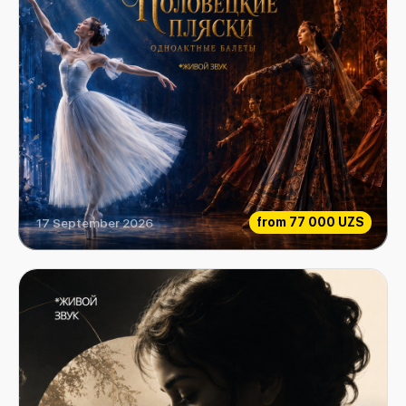
from
77 000 UZS
17 September 2026
Ф.Шопен "Шопениана", А.Бородин "Половецкие пляски" одноактные балеты"