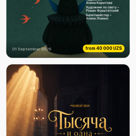
from
40 000 UZS
01 September 2026
Blue Dwarf, or The Pearl Heart