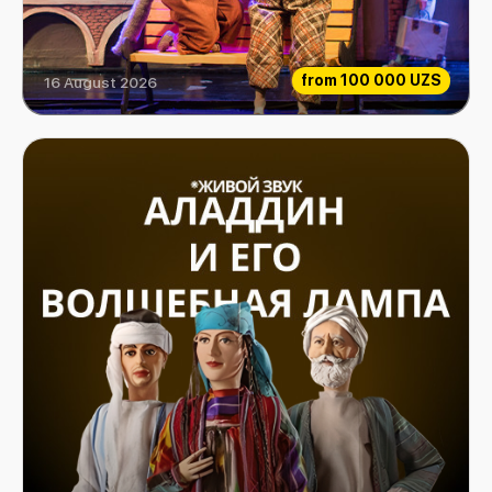
from
100 000 UZS
16 August 2026
Extraordinary Musicians