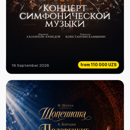
from
110 000 UZS
16 September 2026
Концерт симфонической музыки - Молодежный оркестр ГАБТ