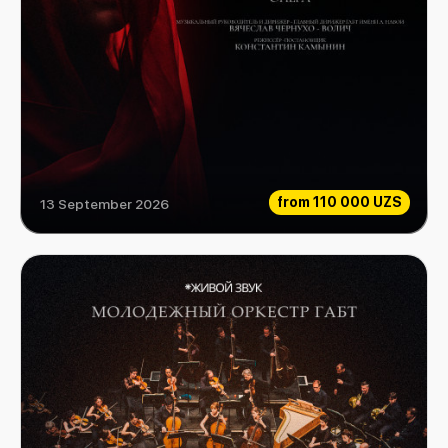
from
110 000 UZS
13 September 2026
Жорж Бизе "Кармен" Опера