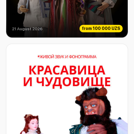
from
100 000 UZS
21 August 2026
Aladdin and his magic lamp