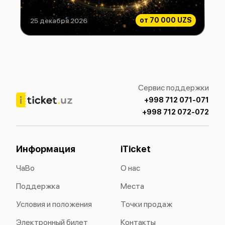
от
70 000 UZS
25 декабря 2026
Филармония Шоу
Сервис поддержки
+998 712 071-071
+998 712 072-072
Информация
iTicket
ЧаВо
О нас
Поддержка
Места
Условия и положения
Точки продаж
Электронный билет
Контакты