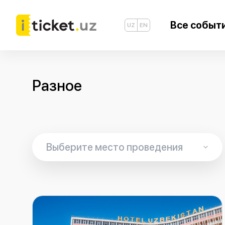
Все событ
UZ
EN
Разное