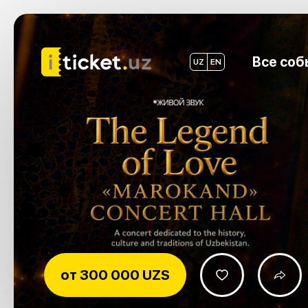
Все соб
UZ
EN
от
300 000 UZS