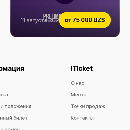
от
75 000 UZS
11 августа 2026
Paxtakor vs Al-Hussein
рмация
iTicket
О нас
жка
Места
 и положения
Точки продаж
нный билет
Контакты
 и обмен