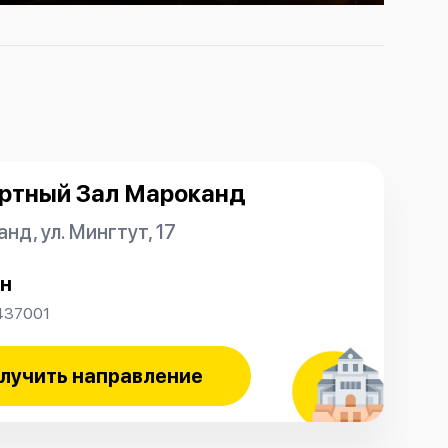
ртный Зал Мароканд
нд, ул. Мингтут, 17
н
437001
лучить направление