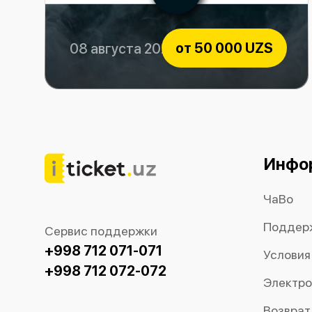
от
50 000 UZS
08 августа 2026
Bunyodkor vs OKMK
Инфо
ЧаВо
Поддер
Сервис поддержки
+998 712 071-071
Условия
+998 712 072-072
Электро
Возврат