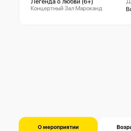
Легенда о любви (6+)
Д
Концертный Зал Мароканд
В
О мероприятии
Возр