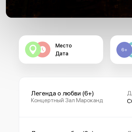
Место
6+
Дата
Легенда о любви (6+)
Д
Концертный Зал Мароканд
С