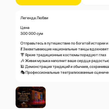
Легенда Любви
Цена
300 000 сум
Отправьтесь в путешествие по богатой истории и
💃 Захватывающие национальные танцы вдохновят
👘 Яркие традиционные костюмы порадуют глаз
🎶 Живая музыка наполнит ваше сердце радость
🕌 Демонстрация традиций и обычаев, сохранивш
🎭 Профессиональные театрализованные сцениче
❗️В зале созданы все условия для вашего комфорта
🪑 Удобные и современные кресла
🔊 Профессиональная звуковая система высокого
💡 Впечатляющее световое шоу
🛎 Доброжелательный и внимательный персонал