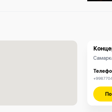
— незабываемые впечатления
Конце
Самарка
Телефо
+998770
По