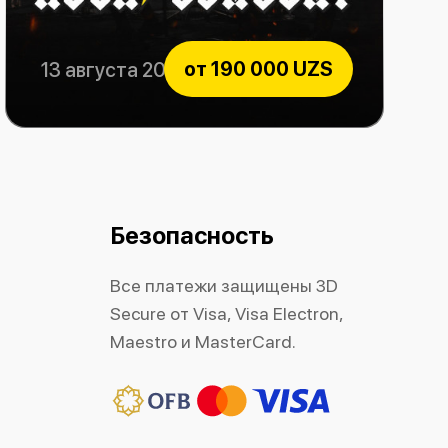
от
190 000 UZS
13 августа 2026
Rock Consert
Безопасность
Все платежи защищены 3D
Secure от Visa, Visa Electron,
Maestro и MasterCard.