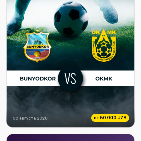
от
50 000 UZS
08 августа 2026
Bunyodkor vs OKMK