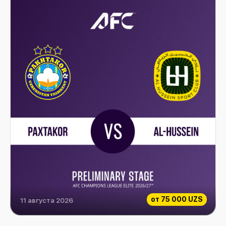
от
75 000 UZS
11 августа 2026
Paxtakor vs Al-Hussein