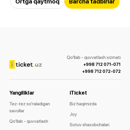
Ortga qaytmoq
Barcha tadbirlar
Qo'llab - quvvatlash xizmati
+998 712 071-071
+998 712 072-072
Yangiliklar
iTicket
Tez-tez so'raladigan
Biz haqimizda
savollar
Joy
Qo'llab - quvvatlash
Sotuv shaxobchalari