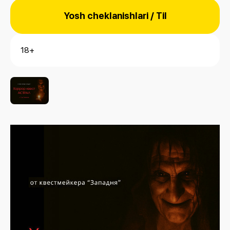
Yosh cheklanishlari / Til
18+