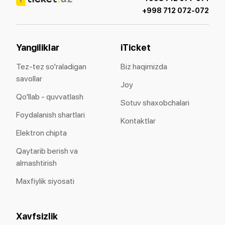
+998 712 072-072
Yangiliklar
iTicket
Tez-tez so'raladigan
Biz haqimizda
savollar
Joy
Qo'llab - quvvatlash
Sotuv shaxobchalari
Foydalanish shartlari
Kontaktlar
Elektron chipta
Qaytarib berish va
almashtirish
Maxfiylik siyosati
Xavfsizlik