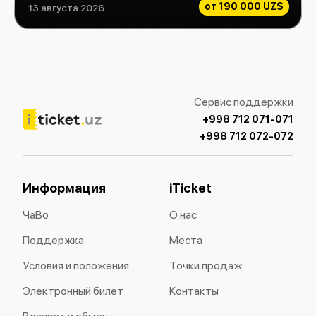
от
190 000 UZS
13 августа 2026
Rock Consert
Сервис поддержки
+998 712 071-071
+998 712 072-072
Информация
iTicket
ЧаВо
О нас
Поддержка
Места
Условия и положения
Точки продаж
Электронный билет
Контакты