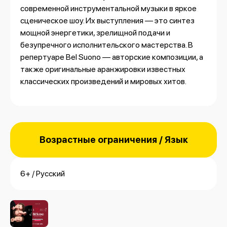
современной инструментальной музыки в яркое
сценическое шоу. Их выступления — это синтез
мощной энергетики, зрелищной подачи и
безупречного исполнительского мастерства. В
репертуаре Bel Suono — авторские композиции, а
также оригинальные аранжировки известных
классических произведений и мировых хитов.
Возрастные ограничения / Язык
6+ / Русский