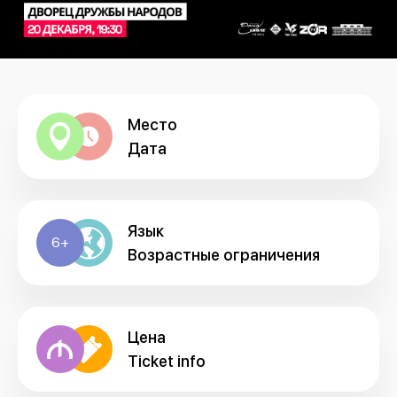
Место
Дата
Язык
6+
Возрастные ограничения
Цена
Ticket info